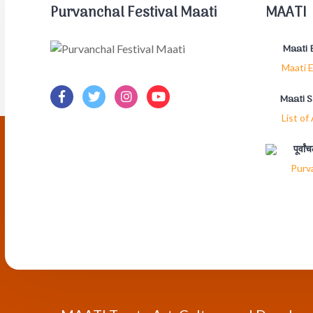
Purvanchal Festival Maati
MAATI
Maati 
Maati E
Maati 
List of
पूर्वा
Purv